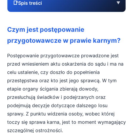
📑
Spis treści
▼
Czym jest postępowanie przygotowawcze w
Czym jest postępowanie
prawie karnym?
przygotowawcze w prawie karnym?
Dochodzenie i śledztwo – podstawowe
różnice
Postępowanie przygotowawcze prowadzone jest
przed wniesieniem aktu oskarżenia do sądu i ma na
Przesłuchania i gromadzenie dowodów
celu ustalenie, czy doszło do popełnienia
Rola obrońcy na wczesnym etapie sprawy
przestępstwa oraz kto jest jego sprawcą. W tym
etapie organy ścigania zbierają dowody,
Postępowanie przygotowawcze a dalszy
przesłuchują świadków i podejrzanych oraz
bieg sprawy karnej
podejmują decyzje dotyczące dalszego losu
Pomoc adwokata w postępowaniu
sprawy. Z punktu widzenia osoby, wobec której
przygotowawczym
toczy się sprawa karna, jest to moment wymagający
szczególnej ostrożności.