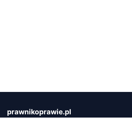
prawnikoprawie.pl
Prawnikoprawie.pl to blog, który tłumaczy prawo