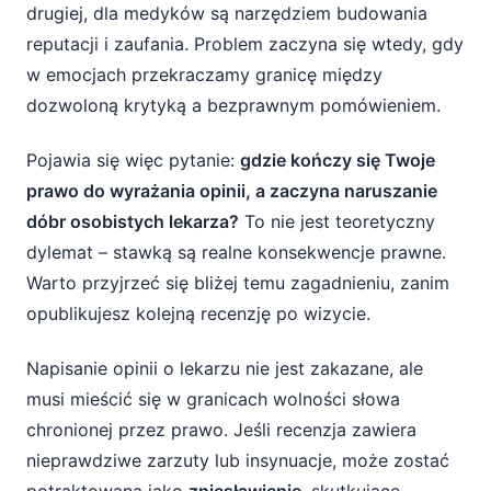
drugiej, dla medyków są narzędziem budowania
zniesławienie lekarza
reputacji i zaufania. Problem zaczyna się wtedy, gdy
Ryzyko odpowiedzialności cywilnej za
w emocjach przekraczamy granicę między
naruszenie dóbr osobistych
dozwoloną krytyką a bezprawnym pomówieniem.
Utrata anonimowości użytkownika portalu
Pojawia się więc pytanie:
gdzie kończy się Twoje
medycznego
prawo do wyrażania opinii, a zaczyna naruszanie
dóbr osobistych lekarza?
To nie jest teoretyczny
Jak napisać szczerą, ale bezpieczną opinię
dylemat – stawką są realne konsekwencje prawne.
o lekarzu?
Warto przyjrzeć się bliżej temu zagadnieniu, zanim
Praktyczne wskazówki dla pacjenta
opublikujesz kolejną recenzję po wizycie.
piszącego opinię
Napisanie opinii o lekarzu nie jest zakazane, ale
Podsumowanie – jak bezpiecznie korzystać
musi mieścić się w granicach wolności słowa
z portali opinii o lekarzach?
chronionej przez prawo. Jeśli recenzja zawiera
nieprawdziwe zarzuty lub insynuacje, może zostać