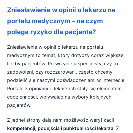
Zniesławienie w opinii o lekarzu na portalu
Zniesławienie w opinii o lekarzu na
medycznym – na czym polega ryzyko dla
pacjenta?
portalu medycznym – na czym
polega ryzyko dla pacjenta?
Czym jest zniesławienie – kiedy opinia
zamienia się w pomówienie?
Zniesławienie w opinii o lekarzu na portalu
Odpowiedzialność cywilna za naruszenie
medycznym to temat, który dotyczy coraz większej
dóbr osobistych lekarza
liczby pacjentów. Po wizycie u specjalisty, czy to
zadowoleni, czy rozczarowani, często chcemy
Wolność słowa a ochrona dobrego imienia
podzielić się naszymi doświadczeniami w internecie.
lekarza
Portale z opiniami o lekarzach stały się elementem
Fakty a opinie – kluczowe rozróżnienie
codzienności, wpływając na wybory kolejnych
pacjentów.
Jakie ryzyko ponosi pacjent za
zniesławienie lekarza w internecie?
Z jednej strony dają nam możliwość weryfikacji
kompetencji, podejścia i punktualności lekarza
. Z
Ryzyko odpowiedzialności karnej za