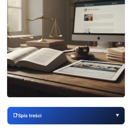
📑
Spis treści
▼