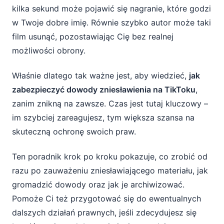
kilka sekund może pojawić się nagranie, które godzi
zapisać?
w Twoje dobre imię. Równie szybko autor może taki
Potwierdzenie dowodów u notariusza –
film usunąć, pozostawiając Cię bez realnej
kiedy warto?
możliwości obrony.
Archiwizacja i bezpieczne przechowywanie
Właśnie dlatego tak ważne jest, aby wiedzieć,
jak
dowodów
zabezpieczyć dowody zniesławienia na TikToku
,
Jakie kroki prawne możesz podjąć po
zanim znikną na zawsze. Czas jest tutaj kluczowy –
zabezpieczeniu dowodów?
im szybciej zareagujesz, tym większa szansa na
skuteczną ochronę swoich praw.
Ten poradnik krok po kroku pokazuje, co zrobić od
razu po zauważeniu zniesławiającego materiału, jak
gromadzić dowody oraz jak je archiwizować.
Pomoże Ci też przygotować się do ewentualnych
dalszych działań prawnych, jeśli zdecydujesz się