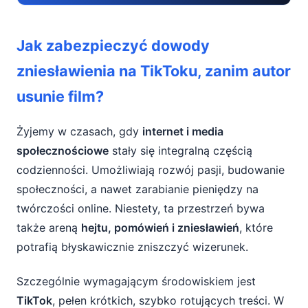
Jak zabezpieczyć dowody zniesławienia na
Jak zabezpieczyć dowody
TikToku, zanim autor usunie film?
zniesławienia na TikToku, zanim autor
Czym jest zniesławienie na TikToku?
usunie film?
Dlaczego czas jest kluczowy przy
zniesławieniu w social mediach?
Żyjemy w czasach, gdy
internet i media
społecznościowe
stały się integralną częścią
Krok po kroku: jak zabezpieczyć dowody
codzienności. Umożliwiają rozwój pasji, budowanie
zniesławienia na TikToku?
społeczności, a nawet zarabianie pieniędzy na
twórczości online. Niestety, ta przestrzeń bywa
Nagrywanie ekranu – najważniejszy
sprzymierzeniec w zabezpieczaniu
także areną
hejtu, pomówień i zniesławień
, które
dowodów
potrafią błyskawicznie zniszczyć wizerunek.
Zrzuty ekranu jako uzupełniające dowody
Szczególnie wymagającym środowiskiem jest
TikTok
, pełen krótkich, szybko rotujących treści. W
Jakie informacje dodatkowe koniecznie